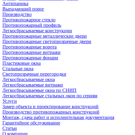
Антипаника
Выпадающий порог
Производство
Противопожарное стекло
Противопожарный профиль
Легкосбрасываемые конструкции
Противопожарные металлические двери
Противопожарные светопрозрачные двери
Противопожарные ворота
Противопожарные витражи
Противопожарные фонари
Пластиковые окна
Стальные окна
Светопрозрачные перегородки
Легкосбрасываемые окна
Легкосбрасываемые витражи
Легкосбрасываемые окна по СНИП
Легкосбрасываемые стальных окон по сериям
Услуги
Замер объекта и проектирование конструкций
Производство противопожарных конструкций
Монтаж, сдача работ и исполнительная документация
Гарантийное обслуживание
Статьи
О компании