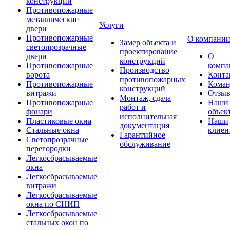
конструкции
Противопожарные
металлические
Услуги
двери
Противопожарные
О компани
Замер объекта и
светопрозрачные
проектирование
двери
О
конструкций
Противопожарные
компа
Производство
ворота
Конта
противопожарных
Противопожарные
Коман
конструкций
витражи
Отзы
Монтаж, сдача
Противопожарные
Наши
работ и
фонари
объек
исполнительная
Пластиковые окна
Наши
документация
Стальные окна
клиен
Гарантийное
Светопрозрачные
обслуживание
перегородки
Легкосбрасываемые
окна
Легкосбрасываемые
витражи
Легкосбрасываемые
окна по СНИП
Легкосбрасываемые
стальных окон по