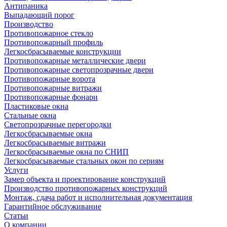
Антипаника
Выпадающий порог
Производство
Противопожарное стекло
Противопожарный профиль
Легкосбрасываемые конструкции
Противопожарные металлические двери
Противопожарные светопрозрачные двери
Противопожарные ворота
Противопожарные витражи
Противопожарные фонари
Пластиковые окна
Стальные окна
Светопрозрачные перегородки
Легкосбрасываемые окна
Легкосбрасываемые витражи
Легкосбрасываемые окна по СНИП
Легкосбрасываемые стальных окон по сериям
Услуги
Замер объекта и проектирование конструкций
Производство противопожарных конструкций
Монтаж, сдача работ и исполнительная документация
Гарантийное обслуживание
Статьи
О компании