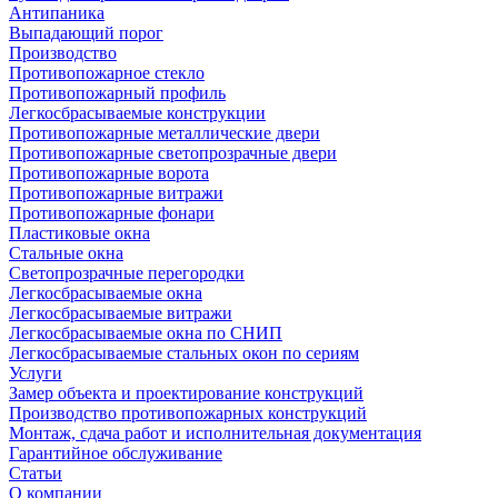
Антипаника
Выпадающий порог
Производство
Противопожарное стекло
Противопожарный профиль
Легкосбрасываемые конструкции
Противопожарные металлические двери
Противопожарные светопрозрачные двери
Противопожарные ворота
Противопожарные витражи
Противопожарные фонари
Пластиковые окна
Стальные окна
Светопрозрачные перегородки
Легкосбрасываемые окна
Легкосбрасываемые витражи
Легкосбрасываемые окна по СНИП
Легкосбрасываемые стальных окон по сериям
Услуги
Замер объекта и проектирование конструкций
Производство противопожарных конструкций
Монтаж, сдача работ и исполнительная документация
Гарантийное обслуживание
Статьи
О компании