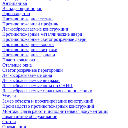
Антипаника
Выпадающий порог
Производство
Противопожарное стекло
Противопожарный профиль
Легкосбрасываемые конструкции
Противопожарные металлические двери
Противопожарные светопрозрачные двери
Противопожарные ворота
Противопожарные витражи
Противопожарные фонари
Пластиковые окна
Стальные окна
Светопрозрачные перегородки
Легкосбрасываемые окна
Легкосбрасываемые витражи
Легкосбрасываемые окна по СНИП
Легкосбрасываемые стальных окон по сериям
Услуги
Замер объекта и проектирование конструкций
Производство противопожарных конструкций
Монтаж, сдача работ и исполнительная документация
Гарантийное обслуживание
Статьи
О компании