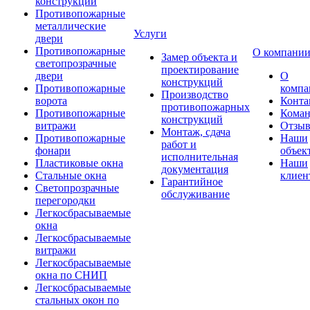
конструкции
Противопожарные
металлические
Услуги
двери
Противопожарные
О компани
Замер объекта и
светопрозрачные
проектирование
двери
О
конструкций
Противопожарные
компа
Производство
ворота
Конта
противопожарных
Противопожарные
Коман
конструкций
витражи
Отзы
Монтаж, сдача
Противопожарные
Наши
работ и
фонари
объек
исполнительная
Пластиковые окна
Наши
документация
Стальные окна
клиен
Гарантийное
Светопрозрачные
обслуживание
перегородки
Легкосбрасываемые
окна
Легкосбрасываемые
витражи
Легкосбрасываемые
окна по СНИП
Легкосбрасываемые
стальных окон по