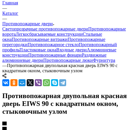
Главная
—
Каталог
—
Противопожарные двери
Светопрозрачные противопожарные двери
Противопожарные
ворота
Легкосбрасываемые конструкции
Стальные
окна
Противопожарные витражи
Противопожарные
перегородки
Противопожарное стекло
Противопожарный
профиль
Пластиковые окна
Входные двери
Алюминиевые
конструкции
Противопожарные фонари
Раздвижные
алюминиевые двери
Противопожарные люки
Фурнитура
—
Противопожарная двупольная красная дверь EIWS 90 с
квадратным окном, стыковочным узлом
Противопожарная двупольная красная
дверь EIWS 90 с квадратным окном,
стыковочным узлом