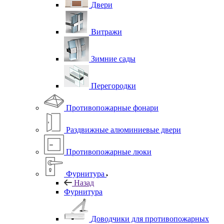
Двери
Витражи
Зимние сады
Перегородки
Противопожарные фонари
Раздвижные алюминиевые двери
Противопожарные люки
Фурнитура
Назад
Фурнитура
Доводчики для противопожарных