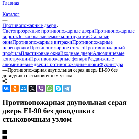
Главная
—
Каталог
—
Противопожарные двери
Светопрозрачные противопожарные двери
Противопожарные
ворота
Легкосбрасываемые конструкции
Стальные
окна
Противопожарные витражи
Противопожарные
перегородки
Противопожарное стекло
Противопожарный
профиль
Пластиковые окна
Входные двери
Алюминиевые
конструкции
Противопожарные фонари
Раздвижные
алюминиевые двери
Противопожарные люки
Фурнитура
—
Противопожарная двупольная серая дверь EI-90 без
доводчика с стыковочным узлом
Противопожарная двупольная серая
дверь EI-90 без доводчика с
стыковочным узлом