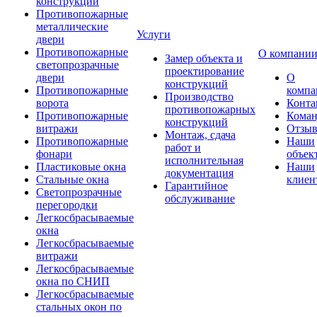
конструкции
Противопожарные
металлические
Услуги
двери
Противопожарные
О компани
Замер объекта и
светопрозрачные
проектирование
двери
О
конструкций
Противопожарные
компа
Производство
ворота
Конта
противопожарных
Противопожарные
Коман
конструкций
витражи
Отзы
Монтаж, сдача
Противопожарные
Наши
работ и
фонари
объек
исполнительная
Пластиковые окна
Наши
документация
Стальные окна
клиен
Гарантийное
Светопрозрачные
обслуживание
перегородки
Легкосбрасываемые
окна
Легкосбрасываемые
витражи
Легкосбрасываемые
окна по СНИП
Легкосбрасываемые
стальных окон по