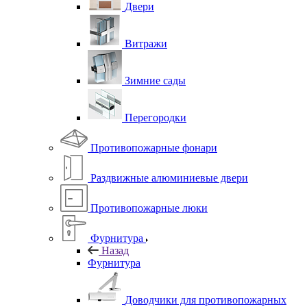
Двери
Витражи
Зимние сады
Перегородки
Противопожарные фонари
Раздвижные алюминиевые двери
Противопожарные люки
Фурнитура
Назад
Фурнитура
Доводчики для противопожарных