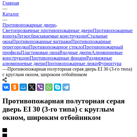
Главная
—
Каталог
—
Противопожарные двери
Светопрозрачные противопожарные двери
Противопожарные
ворота
Легкосбрасываемые конструкции
Стальные
окна
Противопожарные витражи
Противопожарные
перегородки
Противопожарное стекло
Противопожарный
профиль
Пластиковые окна
Входные двери
Алюминиевые
конструкции
Противопожарные фонари
Раздвижные
алюминиевые двери
Противопожарные люки
Фурнитура
—
Противопожарная полуторная серая дверь EI 30 (3-го типа)
с круглым окном, широким отбойником
Противопожарная полуторная серая
дверь EI 30 (3-го типа) с круглым
окном, широким отбойником