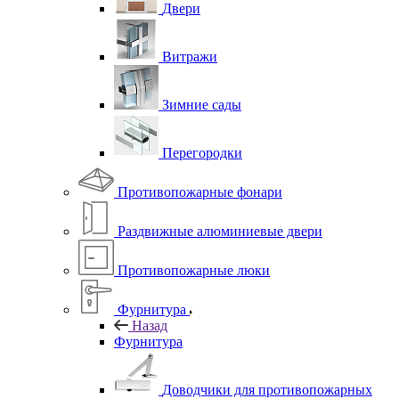
Двери
Витражи
Зимние сады
Перегородки
Противопожарные фонари
Раздвижные алюминиевые двери
Противопожарные люки
Фурнитура
Назад
Фурнитура
Доводчики для противопожарных