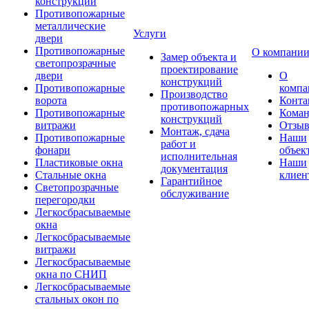
конструкции
Противопожарные
металлические
Услуги
двери
Противопожарные
О компани
Замер объекта и
светопрозрачные
проектирование
двери
О
конструкций
Противопожарные
компа
Производство
ворота
Конта
противопожарных
Противопожарные
Коман
конструкций
витражи
Отзы
Монтаж, сдача
Противопожарные
Наши
работ и
фонари
объек
исполнительная
Пластиковые окна
Наши
документация
Стальные окна
клиен
Гарантийное
Светопрозрачные
обслуживание
перегородки
Легкосбрасываемые
окна
Легкосбрасываемые
витражи
Легкосбрасываемые
окна по СНИП
Легкосбрасываемые
стальных окон по