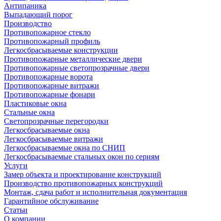
Антипаника
Выпадающий порог
Производство
Противопожарное стекло
Противопожарный профиль
Легкосбрасываемые конструкции
Противопожарные металлические двери
Противопожарные светопрозрачные двери
Противопожарные ворота
Противопожарные витражи
Противопожарные фонари
Пластиковые окна
Стальные окна
Светопрозрачные перегородки
Легкосбрасываемые окна
Легкосбрасываемые витражи
Легкосбрасываемые окна по СНИП
Легкосбрасываемые стальных окон по сериям
Услуги
Замер объекта и проектирование конструкций
Производство противопожарных конструкций
Монтаж, сдача работ и исполнительная документация
Гарантийное обслуживание
Статьи
О компании