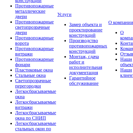
конструкции
Противопожарные
металлические
Услуги
двери
Противопожарные
О компани
Замер объекта и
светопрозрачные
проектирование
двери
О
конструкций
Противопожарные
компа
Производство
ворота
Конта
противопожарных
Противопожарные
Коман
конструкций
витражи
Отзы
Монтаж, сдача
Противопожарные
Наши
работ и
фонари
объек
исполнительная
Пластиковые окна
Наши
документация
Стальные окна
клиен
Гарантийное
Светопрозрачные
обслуживание
перегородки
Легкосбрасываемые
окна
Легкосбрасываемые
витражи
Легкосбрасываемые
окна по СНИП
Легкосбрасываемые
стальных окон по