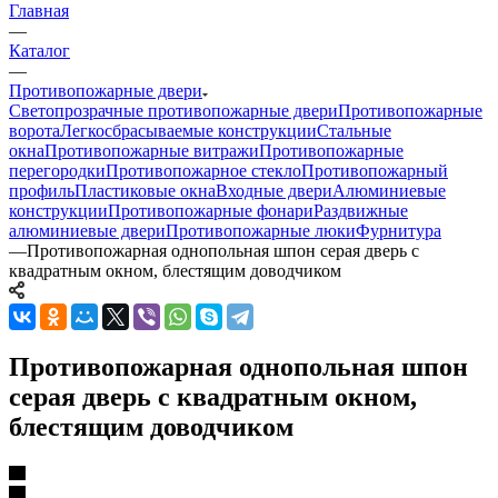
Главная
—
Каталог
—
Противопожарные двери
Светопрозрачные противопожарные двери
Противопожарные
ворота
Легкосбрасываемые конструкции
Стальные
окна
Противопожарные витражи
Противопожарные
перегородки
Противопожарное стекло
Противопожарный
профиль
Пластиковые окна
Входные двери
Алюминиевые
конструкции
Противопожарные фонари
Раздвижные
алюминиевые двери
Противопожарные люки
Фурнитура
—
Противопожарная однопольная шпон серая дверь с
квадратным окном, блестящим доводчиком
Противопожарная однопольная шпон
серая дверь с квадратным окном,
блестящим доводчиком