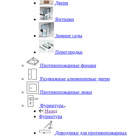
Двери
Витражи
Зимние сады
Перегородки
Противопожарные фонари
Раздвижные алюминиевые двери
Противопожарные люки
Фурнитура
Назад
Фурнитура
Доводчики для противопожарных