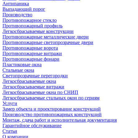
Антипаника
Выпадающий порог
Производство
Противопожарное стекло
Противопожарный профиль
Легкосбрасываемые конструкции
Противопожарные металлические двери
Противопожарные светопрозрачные двери
Противопожарные ворота
Противопожарные витражи
Противопожарные фонари
Пластиковые окна
Стальные окна
Светопрозрачные перегородки
Легкосбрасываемые окна
Легкосбрасываемые витражи
Легкосбрасываемые окна по СНИП
Легкосбрасываемые стальных окон по сериям
Услуги
Замер объекта и проектирование конструкций
Производство противопожарных конструкций
Монтаж, сдача работ и исполнительная документация
Гарантийное обслуживание
Статьи
О компании